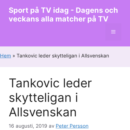
Hoppa
Sport på TV idag - Dagens och
till
veckans alla matcher på TV
innehåll
Meny
Hem
»
Tankovic leder skytteligan i Allsvenskan
Tankovic leder
skytteligan i
Allsvenskan
16 augusti, 2019
av
Peter Persson