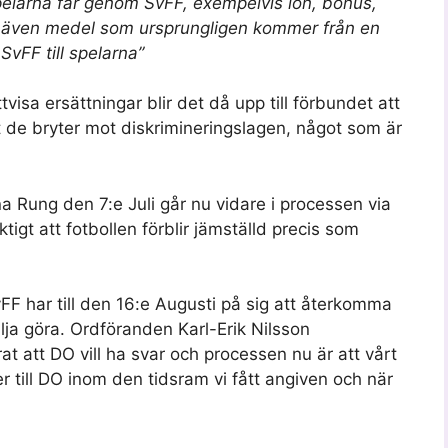
pelarna får genom SvFF, exempelvis lön, bonus,
a även medel som ursprungligen kommer från en
vFF till spelarna”
visa ersättningar blir det då upp till förbundet att
tt de bryter mot diskrimineringslagen, något som är
 Rung den 7:e Juli går nu vidare i processen via
ktigt att fotbollen förblir jämställd precis som
vFF har till den 16:e Augusti på sig att återkomma
ilja göra. Ordföranden Karl-Erik Nilsson
at att DO vill ha svar och processen nu är att vårt
r till DO inom den tidsram vi fått angiven och när