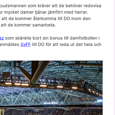
mbudsmannen som kräver att de behöver redovisa
ur mycket damer tjänar jämfört med herrar.
 att de kommer återkomma till DO inom den
på att de kommer samarbeta.
az
som skänkte bort sin bonus till damfotbollen i
r anmäldes
SvFF
till DO för att reda ut det hela och