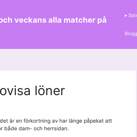
▸ Spo
 och veckans alla matcher på
Blog
ovisa löner
et är en förkortning av har länge påpekat att
ör både dam- och herrsidan.