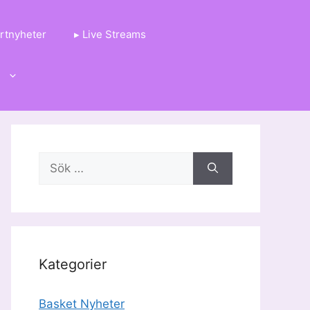
rtnyheter
▸ Live Streams
g
Sök
efter:
Kategorier
Basket Nyheter