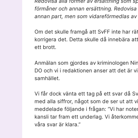
Redovisa alla former av ersättning som s
förmåner och annan ersättning. Redovis
annan part, men som vidareförmedlas av S
Om det skulle framgå att SvFF inte har rätt
korrigera det. Detta skulle då innebära a
ett brott.
Anmälan som gjordes av kriminologen Nina
DO och vi i redaktionen anser att det är vi
samhället.
Vi får dock vänta ett tag på ett svar då S
med alla siffror, något som de ser ut att v
meddelade följande i frågan: ”Vi har noter
kansli tar fram ett underlag. Vi återkomme
våra svar är klara.”