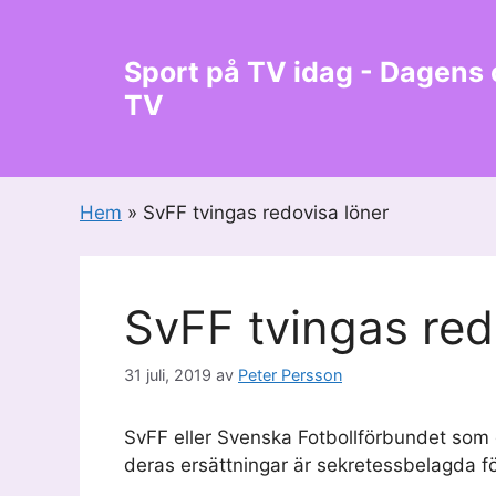
Hoppa
till
Sport på TV idag - Dagens
innehåll
TV
Hem
»
SvFF tvingas redovisa löner
SvFF tvingas red
31 juli, 2019
av
Peter Persson
SvFF eller Svenska Fotbollförbundet som d
deras ersättningar är sekretessbelagda f