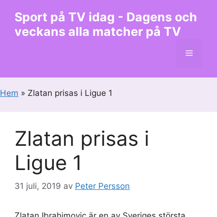
Hoppa
Sport på TV idag - Dagens och
till
veckans alla matcher på TV
innehåll
Meny
Hem
»
Zlatan prisas i Ligue 1
Zlatan prisas i
Ligue 1
31 juli, 2019
av
Peter Persson
Zlatan Ibrahimovic är en av Sveriges största