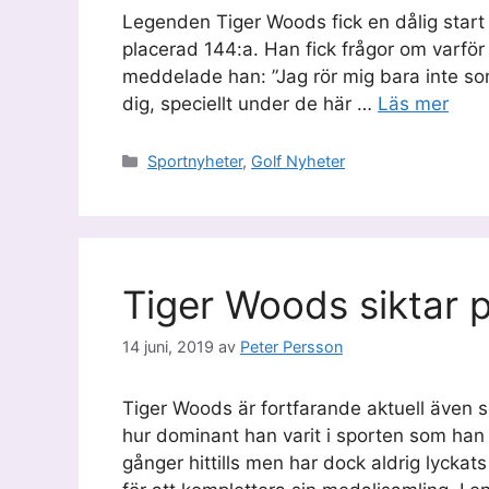
Legenden Tiger Woods fick en dålig start 
placerad 144:a. Han fick frågor om varför d
meddelade han: ”Jag rör mig bara inte som
dig, speciellt under de här …
Läs mer
Kategorier
Sportnyheter
,
Golf Nyheter
Tiger Woods siktar 
14 juni, 2019
av
Peter Persson
Tiger Woods är fortfarande aktuell även 
hur dominant han varit i sporten som han
gånger hittills men har dock aldrig lycka