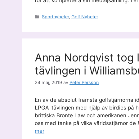
för att komplettera sin medaljsamling. I 
Kategorier
Sportnyheter
,
Golf Nyheter
Anna Nordqvist tog 
tävlingen i Williamsb
24 maj, 2019
av
Peter Persson
En av de absolut främsta golfstjärnorna i
LPGA-tävlingen med hjälp av birdies på hå
brittiska Bronte Law och amerikanen Jen
oss med tanke på vilka världsstjärnor de 
mer