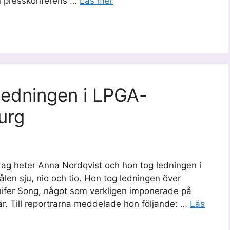
en presskonferens …
Läs mer
ledningen i LPGA-
urg
dag heter Anna Nordqvist och hon tog ledningen i
len sju, nio och tio. Hon tog ledningen över
nifer Song, något som verkligen imponerade på
är. Till reportrarna meddelade hon följande: …
Läs