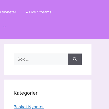
rtnyheter
▸ Live Streams
g
Sök
efter:
Kategorier
Basket Nyheter