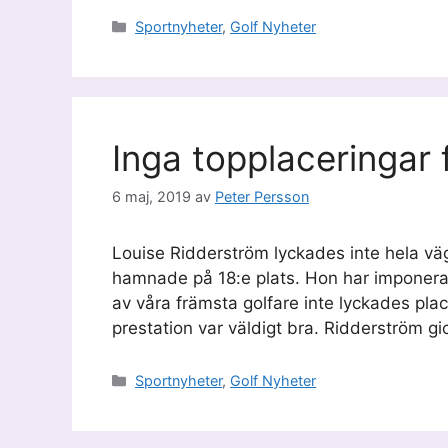
Kategorier
Sportnyheter
,
Golf Nyheter
Inga topplaceringar 
6 maj, 2019
av
Peter Persson
Louise Ridderström lyckades inte hela väg
hamnade på 18:e plats. Hon har imponerat l
av våra främsta golfare inte lyckades plac
prestation var väldigt bra. Ridderström gi
Kategorier
Sportnyheter
,
Golf Nyheter