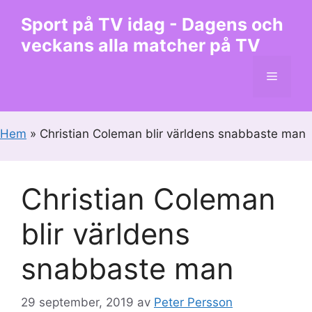
Hoppa
Sport på TV idag - Dagens och
till
veckans alla matcher på TV
innehåll
Meny
Hem
»
Christian Coleman blir världens snabbaste man
Christian Coleman
blir världens
snabbaste man
29 september, 2019
av
Peter Persson