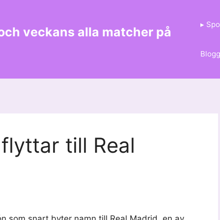
▸ Spo
 och veckans alla matcher på
Blog
yttar till Real
cón som snart byter namn till Real Madrid, en av