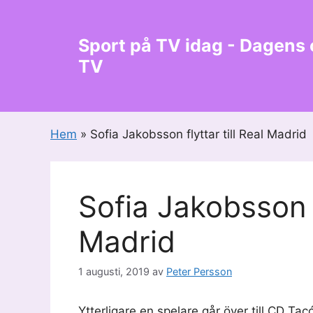
Hoppa
till
Sport på TV idag - Dagens
innehåll
TV
Hem
»
Sofia Jakobsson flyttar till Real Madrid
Sofia Jakobsson fl
Madrid
1 augusti, 2019
av
Peter Persson
Ytterligare en spelare går över till CD Ta