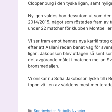
Cloppenburg i den tyska ligan, samt nylig
Nyligen valdes hon dessutom ut som den b
2014/2015, något som röstades fram av tr
under 22 matcher för klubben Montpellier
Vi ser fram emot hennes nya karriärsteg o
efter att Asllani redan banat väg för sven
ligan. Jakobsson blev uttagen så sent so
det avgörande målet i matchen mellan Sv
bronsmedaljen.
Vi önskar nu Sofia Jakobsson lycka till i
toppnivå i en av världens mest meriterade
Kategorier
Sportnyheter
,
Fotbolls Nyheter