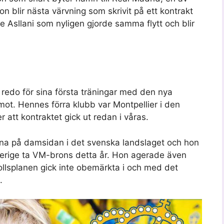
n blir nästa värvning som skrivit på ett kontrakt
e Asllani som nyligen gjorde samma flytt och blir
u redo för sina första träningar med den nya
mot. Hennes förra klubb var Montpellier i den
 att kontraktet gick ut redan i våras.
rna på damsidan i det svenska landslaget och hon
Sverige ta VM-brons detta år. Hon agerade även
ollsplanen gick inte obemärkta i och med det
.