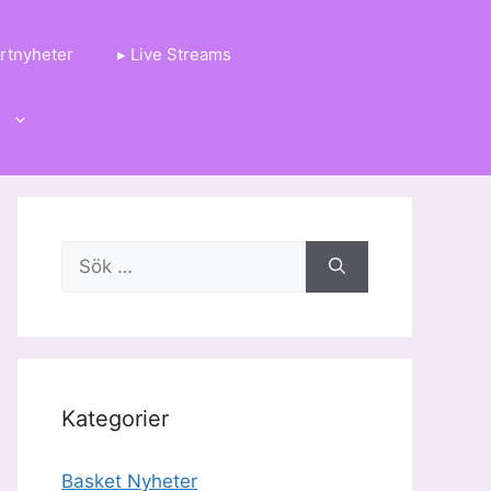
rtnyheter
▸ Live Streams
g
Sök
efter:
Kategorier
Basket Nyheter