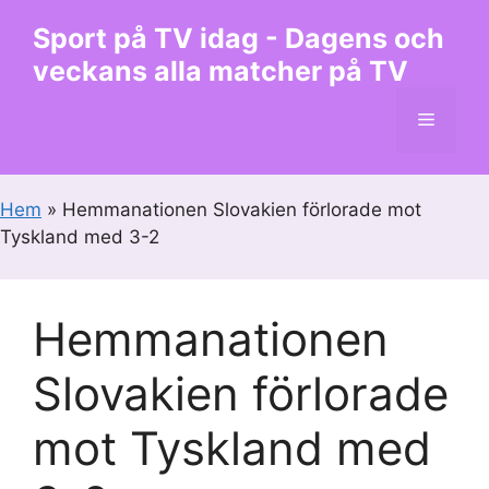
Hoppa
Sport på TV idag - Dagens och
till
veckans alla matcher på TV
innehåll
Meny
Hem
»
Hemmanationen Slovakien förlorade mot
Tyskland med 3-2
Hemmanationen
Slovakien förlorade
mot Tyskland med