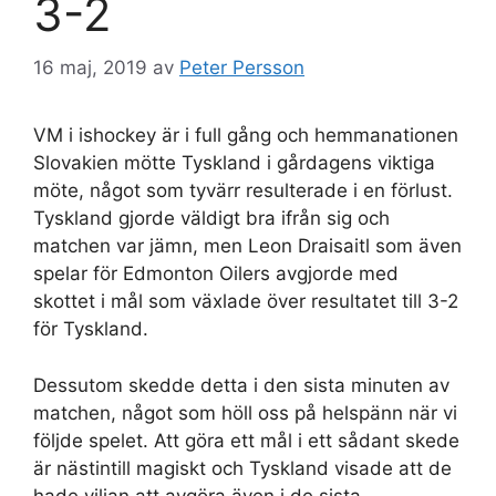
3-2
16 maj, 2019
av
Peter Persson
VM i ishockey är i full gång och hemmanationen
Slovakien mötte Tyskland i gårdagens viktiga
möte, något som tyvärr resulterade i en förlust.
Tyskland gjorde väldigt bra ifrån sig och
matchen var jämn, men Leon Draisaitl som även
spelar för Edmonton Oilers avgjorde med
skottet i mål som växlade över resultatet till 3-2
för Tyskland.
Dessutom skedde detta i den sista minuten av
matchen, något som höll oss på helspänn när vi
följde spelet. Att göra ett mål i ett sådant skede
är nästintill magiskt och Tyskland visade att de
hade viljan att avgöra även i de sista