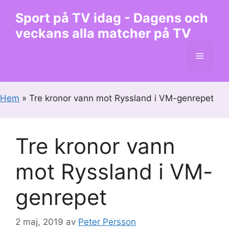
Hoppa
Sport på TV idag - Dagens och
till
veckans alla matcher på TV
innehåll
Meny
Hem
»
Tre kronor vann mot Ryssland i VM-genrepet
Tre kronor vann
mot Ryssland i VM-
genrepet
2 maj, 2019
av
Peter Persson