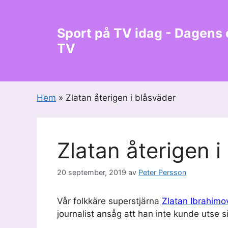
Hoppa
till
Sport på TV idag - Dagens
innehåll
TV
Hem
»
Zlatan återigen i blåsväder
Zlatan återigen i
20 september, 2019
av
Peter Persson
Vår folkkäre superstjärna
Zlatan Ibrahimov
journalist ansåg att han inte kunde utse s