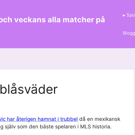
▸ Spo
 och veckans alla matcher på
Blog
 blåsväder
ic har återigen hamnat i trubbel
då en mexikansk
ig själv som den bäste spelaren i MLS historia.