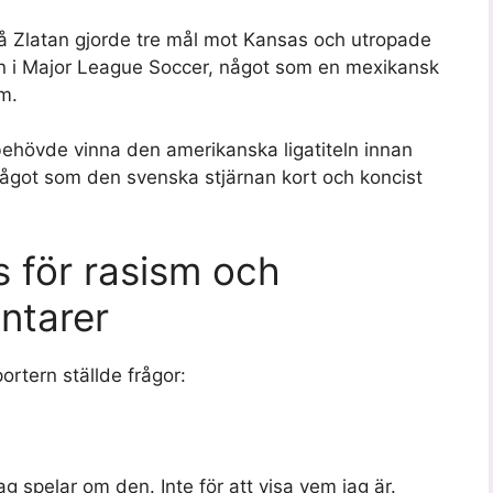
då Zlatan gjorde tre mål mot Kansas och utropade
in i Major League Soccer, något som en mexikansk
m.
behövde vinna den amerikanska ligatiteln innan
något som den svenska stjärnan kort och koncist
s för rasism och
ntarer
portern ställde frågor:
jag spelar om den. Inte för att visa vem jag är.