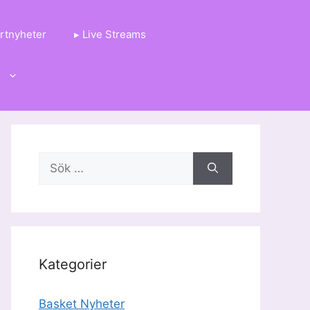
rtnyheter
▸ Live Streams
g
Sök
efter:
Kategorier
Basket Nyheter