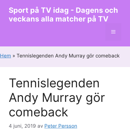
Hoppa
Sport på TV idag - Dagens och
till
veckans alla matcher på TV
innehåll
Meny
Hem
»
Tennislegenden Andy Murray gör comeback
Tennislegenden
Andy Murray gör
comeback
4 juni, 2019
av
Peter Persson