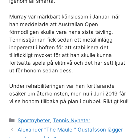
igenom all smärta.
Murray var märkbart känslosam i Januari när
han meddelade att Australian Open
förmodligen skulle vara hans sista tävling.
Tennisstjärnan fick sedan ett metallinlägg
inopererat i höften för att stabilisera det
tillräckligt mycket för att han skulle kunna
fortsätta spela på elitnivå och det har sett ljust
ut för honom sedan dess.
Under rehabiliteringen var han fortfarande
osäker om återkomsten, men nu i Juni 2019 får
vi se honom tillbaka på plan i dubbel. Riktigt kul!
Kategorier
Sportnyheter
,
Tennis Nyheter
Alexander ”The Mauler” Gustafsson lägger