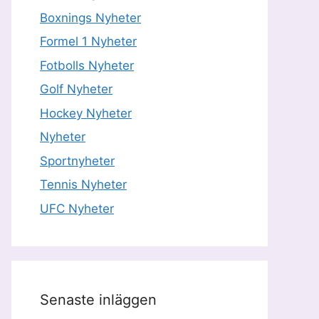
Boxnings Nyheter
Formel 1 Nyheter
Fotbolls Nyheter
Golf Nyheter
Hockey Nyheter
Nyheter
Sportnyheter
Tennis Nyheter
UFC Nyheter
Senaste inläggen