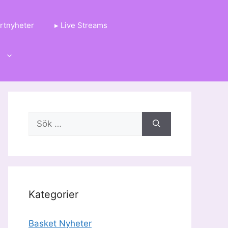
rtnyheter
▸ Live Streams
g
Sök
efter:
Kategorier
Basket Nyheter