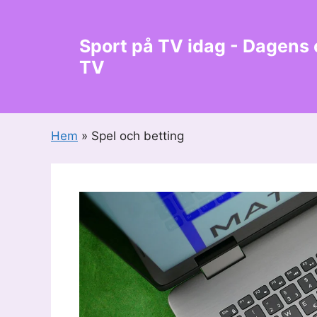
Hoppa
till
Sport på TV idag - Dagens
innehåll
TV
Hem
»
Spel och betting