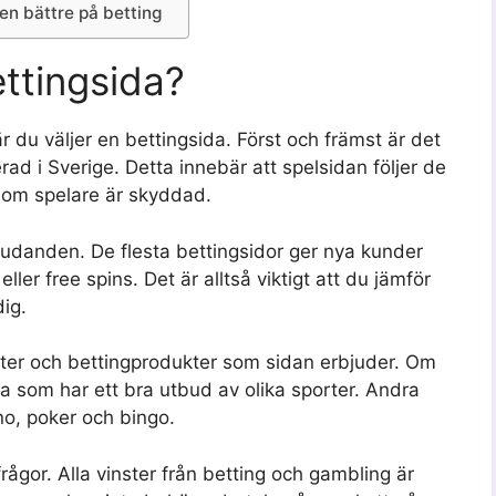
 en bättre på betting
ttingsida?
r du väljer en bettingsida. Först och främst är det
erad i Sverige. Detta innebär att spelsidan följer de
som spelare är skyddad.
judanden. De flesta bettingsidor ger nya kunder
ler free spins. Det är alltså viktigt att du jämför
dig.
rter och bettingprodukter som sidan erbjuder. Om
da som har ett bra utbud av olika sporter. Andra
ino, poker och bingo.
ågor. Alla vinster från betting och gambling är